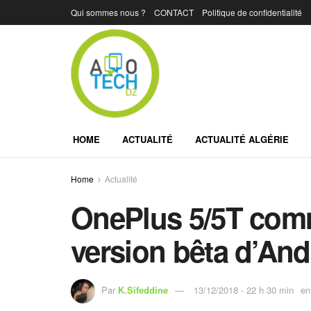
Qui sommes nous ?
CONTACT
Politique de confidentialité
HOME
ACTUALITÉ
ACTUALITÉ ALGÉRIE
Home
Actualité
OnePlus 5/5T comm
version bêta d’And
Par
K.Sifeddine
13/12/2018 - 22 h 30 min
en