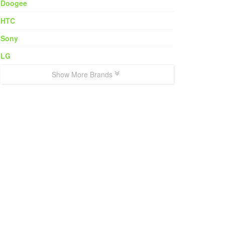
Doogee
HTC
Sony
LG
Show More Brands