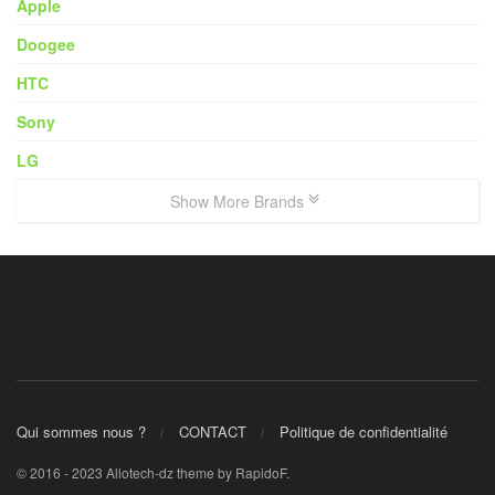
Apple
Doogee
HTC
Sony
LG
Show More Brands
Qui sommes nous ?
CONTACT
Politique de confidentialité
© 2016 - 2023 Allotech-dz theme by RapidoF.