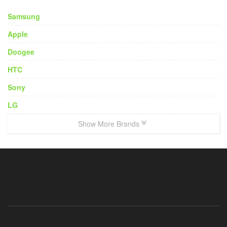
Samsung
Apple
Doogee
HTC
Sony
LG
Show More Brands