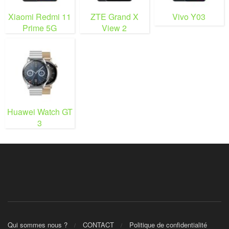
Xiaomi Redmi 11
ZTE Grand X
Vivo Y03
Prime 5G
View 2
Huawei Watch GT
3
Qui sommes nous ?
CONTACT
Politique de confidentialité