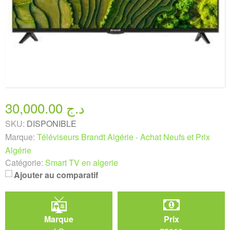
30,000.00 د.ج
SKU:
DISPONIBLE
Marque:
Téléviseurs Brandt Algérie - Achat Neufs et Prix
Algérie
Catégorie:
Smart TV en algerie
Ajouter au comparatif
Marque
Prix