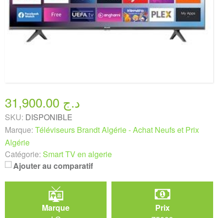
31,900.00 د.ج
SKU:
DISPONIBLE
Marque:
Téléviseurs Brandt Algérie - Achat Neufs et Prix
Algérie
Catégorie:
Smart TV en algerie
Ajouter au comparatif
Marque
Prix