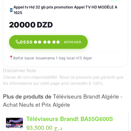
Appel tv Hd 32 gb prix promotion Appel TV HD MODÈLE A
1625
20000 DZD
0550 ●● ●● ●●
AFFICHER
Belfot bazar bouamama 1 itag local n13 Alger
Disclaimer Note
Clause de non-responsabilité. Nous ne pouvons pas garantir que
les informations sur cette page sont correctes à 100%.
Plus de produits de
Téléviseurs Brandt Algérie -
Achat Neufs et Prix Algérie
Téléviseurs Brandt BA55G600S
93,500.00 د.ج