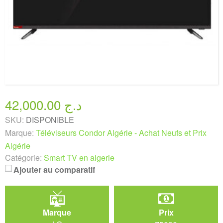
42,000.00 د.ج
SKU:
DISPONIBLE
Marque:
Téléviseurs Condor Algérie - Achat Neufs et Prix
Algérie
Catégorie:
Smart TV en algerie
Ajouter au comparatif
Marque
Prix