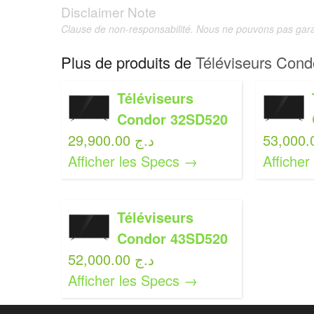
Disclaimer Note
Clause de non-responsabilité. Nous ne pouvons pas garan
Plus de produits de
Téléviseurs Condo
Téléviseurs
Condor 32SD520
29,900.00 د.ج
Afficher les Specs →
Affiche
Téléviseurs
Condor 43SD520
52,000.00 د.ج
Afficher les Specs →