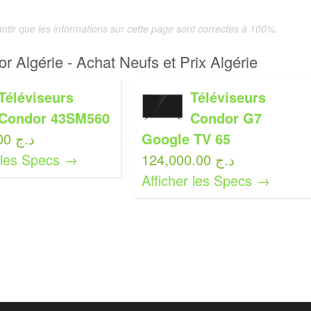
tir que les informations sur cette page sont correctes à 100%.
r Algérie - Achat Neufs et Prix Algérie
Téléviseurs
Téléviseurs
Condor 43SM560
Condor G7
53,000.00 د.ج
Google TV 65
r les Specs →
124,000.00 د.ج
Afficher les Specs →