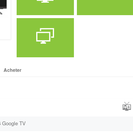
Marque
Prix
Condor
31500
Acheter
Définition
HD READY
6 Google TV