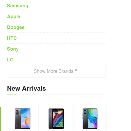
Samsung
Apple
Doogee
HTC
Sony
LG
Show More Brands
New Arrivals