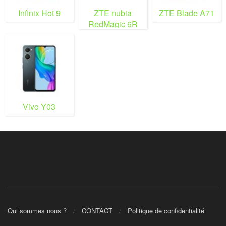
Infinix Hot 9
ZTE nubia
ZTE Blade A71
RedMagic 6R
Vivo Y03
Qui sommes nous ?
CONTACT
Politique de confidentialité