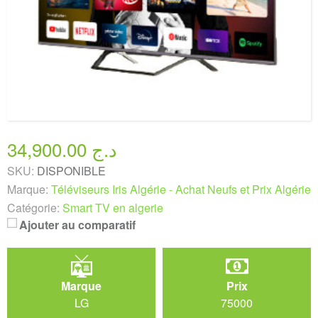
34,900.00 د.ج
SKU:
DISPONIBLE
Marque:
Téléviseurs Iris Algérie - Achat Neufs et Prix Algérie
Catégorie:
Smart TV en algerie
Ajouter au comparatif
Marque
Prix
LG
75000