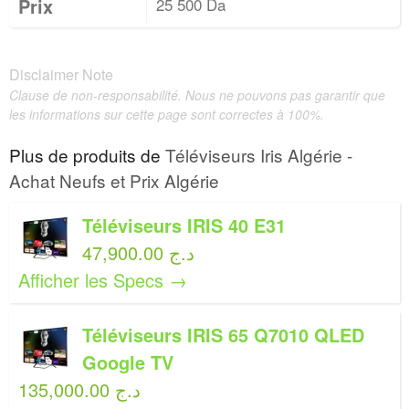
Prix
25 500 Da
Disclaimer Note
Clause de non-responsabilité. Nous ne pouvons pas garantir que
les informations sur cette page sont correctes à 100%.
Plus de produits de
Téléviseurs Iris Algérie -
Achat Neufs et Prix Algérie
Téléviseurs IRIS 40 E31
47,900.00 د.ج
Afficher les Specs →
Téléviseurs IRIS 65 Q7010 QLED
Google TV
135,000.00 د.ج