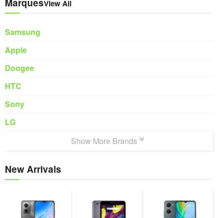
Marques
View All
Samsung
Apple
Doogee
HTC
Sony
LG
Show More Brands
New Arrivals