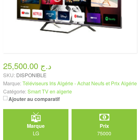
25,500.00 د.ج
SKU:
DISPONIBLE
Marque:
Téléviseurs Iris Algérie - Achat Neufs et Prix Algérie
Catégorie:
Smart TV en algerie
Ajouter au comparatif
Marque
Prix
LG
75000