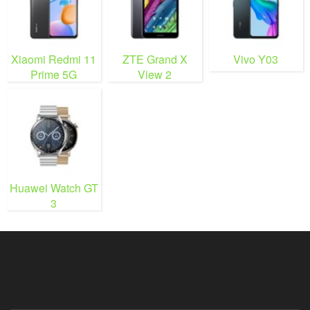
Xiaomi Redmi 11
ZTE Grand X
Vivo Y03
Prime 5G
View 2
Huawei Watch GT
3