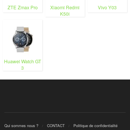
ZTE Zmax Pro
Xiaomi Redmi
Vivo Y03
K50i
Huawei Watch GT
3
Qui sommes nous ?
CONTACT
Politique de confidentialité