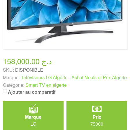
158,000.00 د.ج
SKU:
DISPONIBLE
Marque:
Téléviseurs LG Algérie - Achat Neufs et Prix Algérie
Catégorie:
Smart TV en algerie
Ajouter au comparatif
Marque
Prix
LG
75000