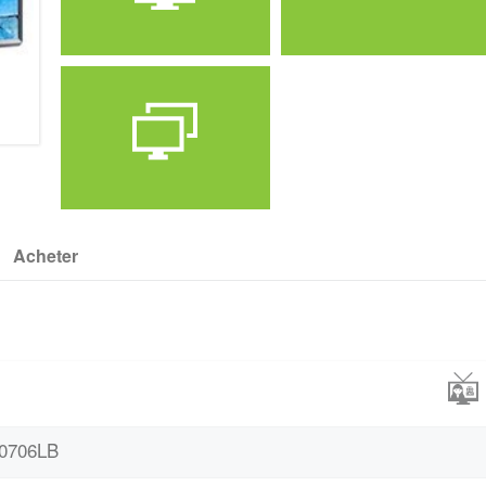
Marque
Prix
LG
75000
Acheter
Définition
UHD TV
70706LB