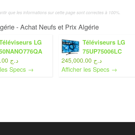
tir que les informations sur cette page sont correctes à 100%.
gérie - Achat Neufs et Prix Algérie
Téléviseurs LG
Téléviseurs LG
50NANO776QA
75UP75006LC
245,000.00 د.ج
113,000.00 د.ج
r les Specs →
Afficher les Specs →