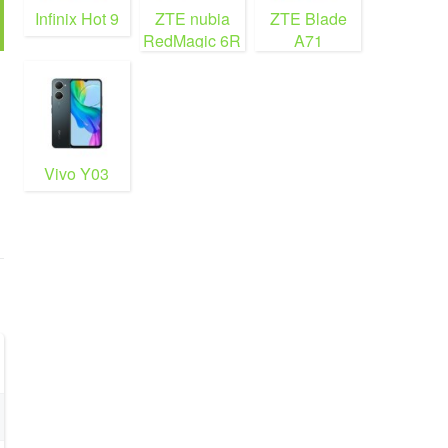
Infinix Hot 9
ZTE nubia
ZTE Blade
RedMagic 6R
A71
Vivo Y03