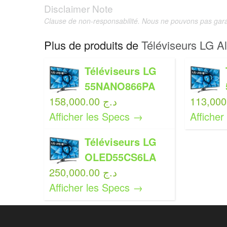
Disclaimer Note
Clause de non-responsabilité. Nous ne pouvons pas garan
Plus de produits de
Téléviseurs LG Al
Téléviseurs LG
55NANO866PA
158,000.00 د.ج
Afficher les Specs →
Affiche
Téléviseurs LG
OLED55CS6LA
250,000.00 د.ج
Afficher les Specs →