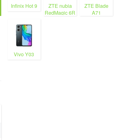
Infinix Hot 9
ZTE nubia
ZTE Blade
RedMagic 6R
A71
Vivo Y03