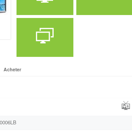
Marque
Prix
LG
75000
Acheter
Définition
UHD TV
80006LB