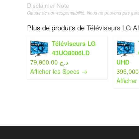
Disclaimer Note
Clause de non-responsabilité. Nous ne pouvons pas garan
Plus de produits de
Téléviseurs LG Al
Téléviseurs LG
43UQ8006LD
79,900.00 د.ج
UHD
Afficher les Specs →
Affiche