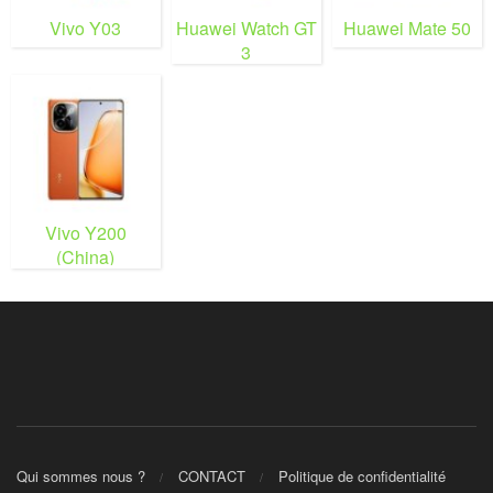
Vivo Y03
Huawei Watch GT
Huawei Mate 50
3
Vivo Y200
(China)
Qui sommes nous ?
CONTACT
Politique de confidentialité