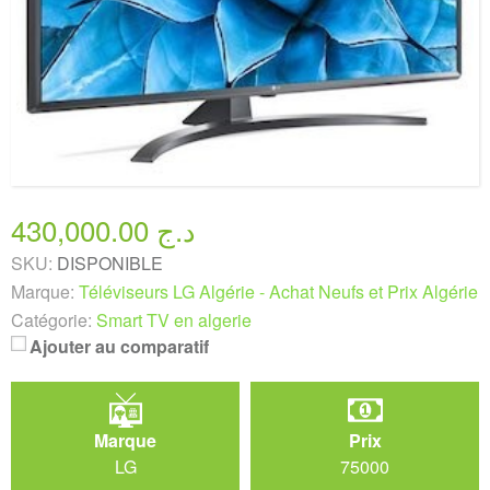
430,000.00 د.ج
SKU:
DISPONIBLE
Marque:
Téléviseurs LG Algérie - Achat Neufs et Prix Algérie
Catégorie:
Smart TV en algerie
Ajouter au comparatif
Marque
Prix
LG
75000