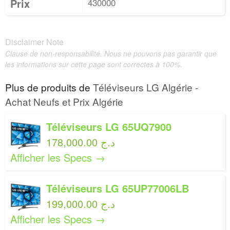
Prix
430000
Disclaimer Note
Clause de non-responsabilité. Nous ne pouvons pas garantir que
les informations sur cette page sont correctes à 100%.
Plus de produits de
Téléviseurs LG Algérie -
Achat Neufs et Prix Algérie
Téléviseurs LG 65UQ7900
178,000.00 د.ج
Afficher les Specs →
Téléviseurs LG 65UP77006LB
199,000.00 د.ج
Afficher les Specs →