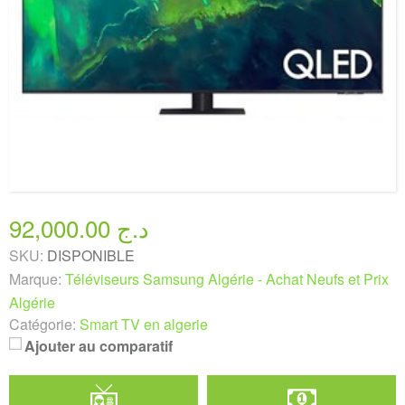
92,000.00 د.ج
SKU:
DISPONIBLE
Marque:
Téléviseurs Samsung Algérie - Achat Neufs et Prix
Algérie
Catégorie:
Smart TV en algerie
Ajouter au comparatif