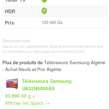
HDR
Prix
123 000 Da
Disclaimer Note
Clause de non-responsabilité. Nous ne pouvons pas garantir que
les informations sur cette page sont correctes à 100%.
Plus de produits de
Téléviseurs Samsung Algérie
- Achat Neufs et Prix Algérie
Téléviseurs Samsung
UA32N5000AS
33,990.00 د.ج
Afficher les Specs →