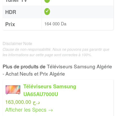
HDR
Prix
164 000 Da
Disclaimer Note
Clause de non-responsabilité. Nous ne pouvons pas garantir que
les informations sur cette page sont correctes à 100%.
Plus de produits de
Téléviseurs Samsung Algérie
- Achat Neufs et Prix Algérie
Téléviseurs Samsung
UA65AU7000U
163,000.00 د.ج
Afficher les Specs →