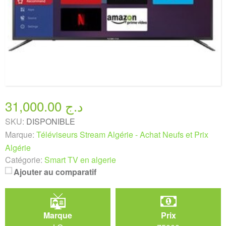
31,000.00 د.ج
SKU:
DISPONIBLE
Marque:
Téléviseurs Stream Algérie - Achat Neufs et Prix
Algérie
Catégorie:
Smart TV en algerie
Ajouter au comparatif
Marque
Prix