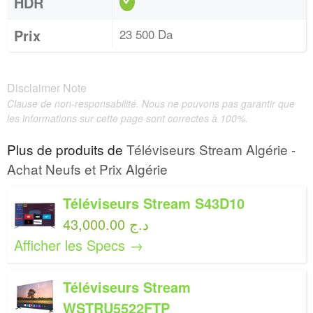
HDR
Prix
23 500 Da
Disclaimer Note
Clause de non-responsabilité. Nous ne pouvons pas garantir que
les informations sur cette page sont correctes à 100%.
Plus de produits de
Téléviseurs Stream Algérie -
Achat Neufs et Prix Algérie
Téléviseurs Stream S43D10
43,000.00 د.ج
Afficher les Specs →
Téléviseurs Stream
WSTRU5522FTP