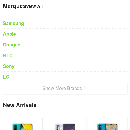
Marques
View All
Samsung
Apple
Doogee
HTC
Sony
LG
Show More Brands
New Arrivals