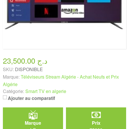
23,500.00 د.ج
SKU:
DISPONIBLE
Marque:
Téléviseurs Stream Algérie - Achat Neufs et Prix
Algérie
Catégorie:
Smart TV en algerie
Ajouter au comparatif
Marque
Prix