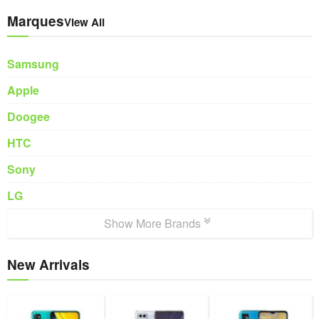
Marques
View All
Samsung
Apple
Doogee
HTC
Sony
LG
Show More Brands
New Arrivals