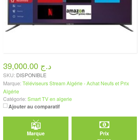
39,000.00 د.ج
SKU:
DISPONIBLE
Marque:
Téléviseurs Stream Algérie - Achat Neufs et Prix
Algérie
Catégorie:
Smart TV en algerie
Ajouter au comparatif
Marque
Prix