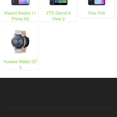
Xiaomi Redmi 11
ZTE Grand X
Vivo Y03
Prime 5G
View 2
Huawei Watch GT
3