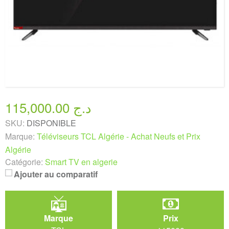
115,000.00 د.ج
SKU:
DISPONIBLE
Marque:
Téléviseurs TCL Algérie - Achat Neufs et Prix
Algérie
Catégorie:
Smart TV en algerie
Ajouter au comparatif
Marque
Prix