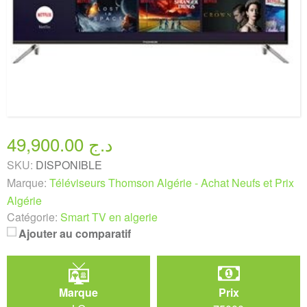
49,900.00 د.ج
SKU:
DISPONIBLE
Marque:
Téléviseurs Thomson Algérie - Achat Neufs et Prix
Algérie
Catégorie:
Smart TV en algerie
Ajouter au comparatif
Marque
Prix