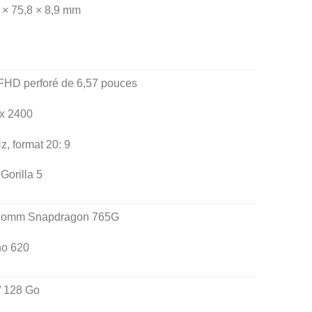
 × 75,8 × 8,9 mm
HD perforé de 6,57 pouces
x 2400
z, format 20: 9
Gorilla 5
comm Snapdragon 765G
no 620
/ 128 Go