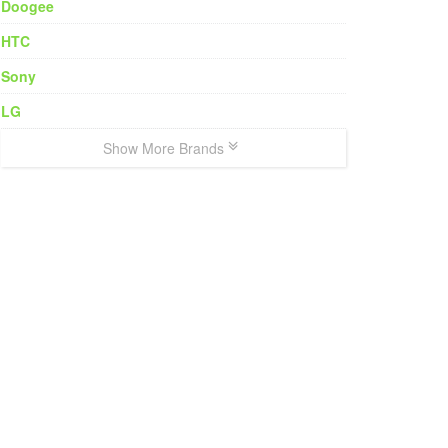
Doogee
HTC
Sony
LG
Show More Brands