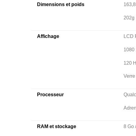
Dimensions et poids
163,8
202g
Affichage
LCD F
1080 
120 H
Verre 
Processeur
Qual
Adre
RAM et stockage
8 Go 