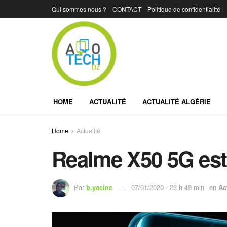
Qui sommes nous ?
CONTACT
Politique de confidentialité
HOME
ACTUALITÉ
ACTUALITÉ ALGÉRIE
Home
Actualité
Realme X50 5G est 
Par
b.yacine
07/01/2020 - 23 h 49 min
en
Ac