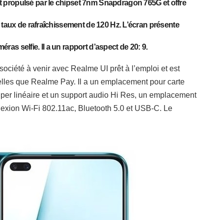
 propulsé par le chipset 7nm Snapdragon 765G et offre
 taux de rafraîchissement de 120 Hz. L’écran présente
as selfie. Il a un rapport d’aspect de 20: 9.
ciété à venir avec Realme UI prêt à l’emploi et est
telles que Realme Pay. Il a un emplacement pour carte
er linéaire et un support audio Hi Res, un emplacement
xion Wi-Fi 802.11ac, Bluetooth 5.0 et USB-C. Le