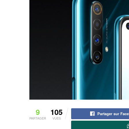
9
105
Partager sur Fac
PARTAGER
VUES