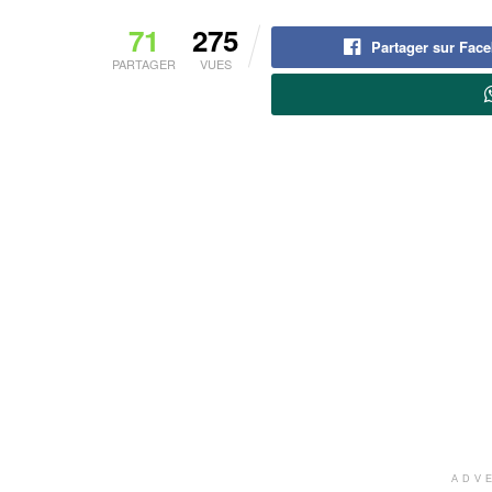
71
275
Partager sur Fac
PARTAGER
VUES
ADV