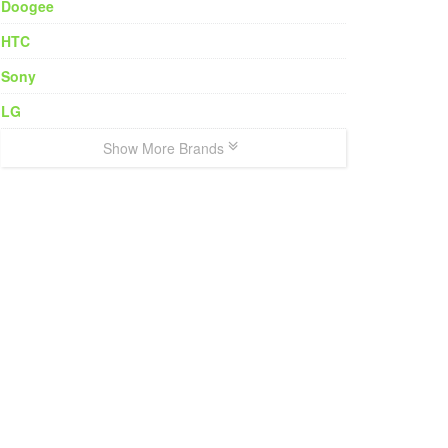
Doogee
HTC
Sony
LG
Show More Brands