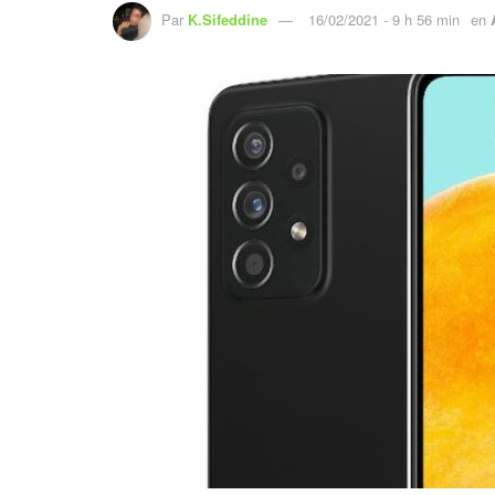
Par
K.Sifeddine
16/02/2021 - 9 h 56 min
en