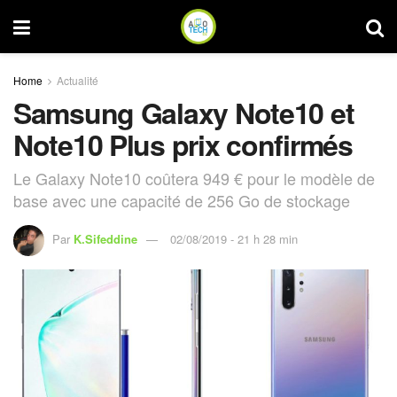
Home
Actualité
Samsung Galaxy Note10 et
Note10 Plus prix confirmés
Le Galaxy Note10 coûtera 949 € pour le modèle de
base avec une capacité de 256 Go de stockage
Par
K.Sifeddine
02/08/2019 - 21 h 28 min