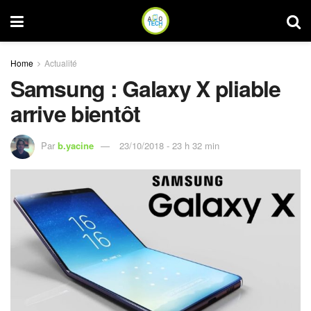
Home
Actualité
Samsung : Galaxy X pliable
arrive bientôt
Par
b.yacine
23/10/2018 - 23 h 32 min