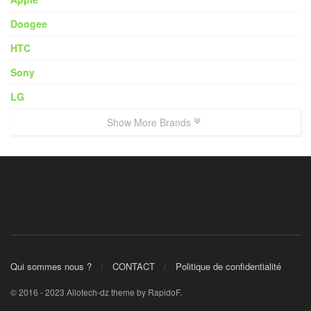
Doogee
HTC
Sony
LG
Show More Brands
Qui sommes nous ?
CONTACT
Politique de confidentialité
© 2016 - 2023 Allotech-dz theme by RapidoF.