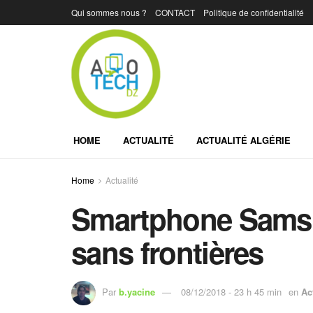
Qui sommes nous ?
CONTACT
Politique de confidentialité
HOME
ACTUALITÉ
ACTUALITÉ ALGÉRIE
Home
Actualité
Smartphone Samsu
sans frontières
Par
b.yacine
08/12/2018 - 23 h 45 min
en
Ac