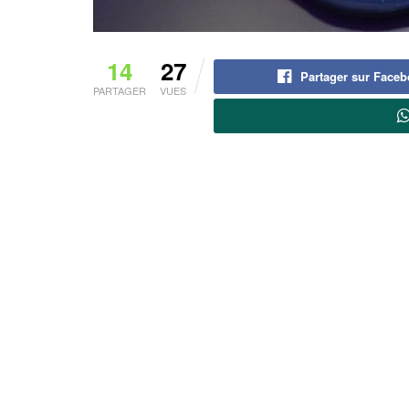
14
27
Partager sur Face
PARTAGER
VUES