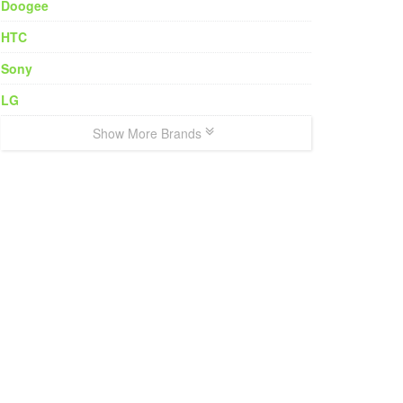
Doogee
HTC
Sony
LG
Show More Brands