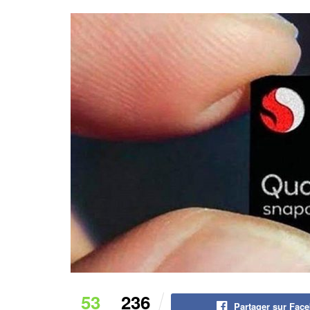
53
236
Partager sur Fac