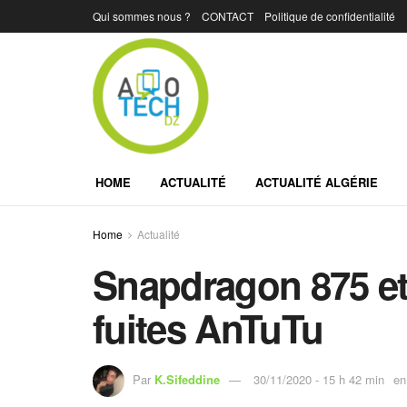
Qui sommes nous ?
CONTACT
Politique de confidentialité
HOME
ACTUALITÉ
ACTUALITÉ ALGÉRIE
Home
Actualité
Snapdragon 875 et
fuites AnTuTu
Par
K.Sifeddine
30/11/2020 - 15 h 42 min
en