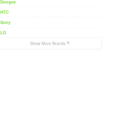
Doogee
HTC
Sony
LG
Show More Brands