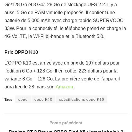
Go/128 Go et 8 Go/128 Go de stockage UFS 2.2. Il y a
aussi 5 Go de RAM virtuelle proposés. I
l contient une
batterie de 5 000 mAh avec charge rapide SUPERVOOC
33W. Pour la connectivité, le téléphone prend en charge la
4G VoLTE, le Wi-Fi bi-bande et le Bluetooth 5.0.
Prix ​​OPPO K10
L’OPPO K10 est arrivé avec un prix de 197 dollars pour
l’édition 6 Go + 128 Go. Il en coûte 223 dollars pour la
variante 8 Go + 128 Go. La première vente de l’appareil
aura lieu le 28 mars sur
Amazon
.
Tags:
oppo
oppo K10
spécifications oppo K10
Poste précédent
Realme GT 2 Pro vs OPPO Find X5 : lequel choisir ?