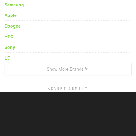
Samsung
Apple
Doogee
HTC
Sony
LG
Show More Brands
ADVERTISEMENT