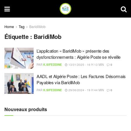
Home
Tag
BaridiMob
Étiquette :
BaridiMob
L’application « BaridiMob » présente des
dysfonctionnements : Algérie Poste se réveille
PAR
K.SIFEDDINE
13/01/2025 - 16 H 13 MIN
0
AADL et Algérie Poste : Les Factures Désormais
Payables via BaridiMob
PAR
K.SIFEDDINE
29/06/2024 - 19 H 44 MIN
0
Nouveaux produits