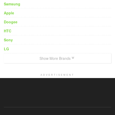
Samsung
Apple
Doogee
HTC
Sony
LG
Show More Brands
ADVERTISEMENT