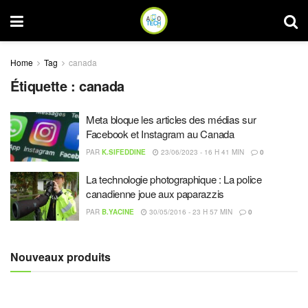
Home
Tag
canada
Étiquette :
canada
Meta bloque les articles des médias sur
Facebook et Instagram au Canada
PAR
K.SIFEDDINE
23/06/2023 - 16 H 41 MIN
0
La technologie photographique : La police
canadienne joue aux paparazzis
PAR
B.YACINE
30/05/2016 - 23 H 57 MIN
0
Nouveaux produits