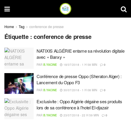
Home
Tag
conference de presse
Étiquette :
conference de presse
NATIXIS ALGÉRIE entame sa révolution digitale
avec « Banxy »
PAR
B.YACINE
18/07/2018 - 1 H 58 MIN
0
Conférence de presse Oppo (Sheraton Alger) :
Lancement du Oppo F3
PAR
B.YACINE
30/07/2018 - 1 H 08 MIN
0
Exclusivite : Oppo Algérie dégaine ses produits
lors de sa conférence à l’hotel El-djazair
PAR
B.YACINE
23/07/2018 - 22 H 59 MIN
0