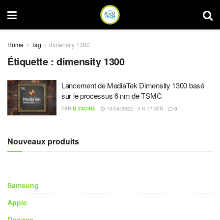
Home
Tag
dimensity 1300
Étiquette :
dimensity 1300
Lancement de MediaTek Dimensity 1300 basé
sur le processus 6 nm de TSMC
PAR
B.YACINE
10/04/2022 - 3 H 17 MIN
0
Nouveaux produits
Samsung
Apple
Doogee