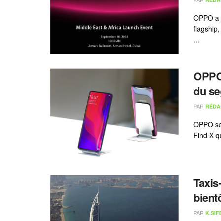
OPPO a t
flagship
...
OPPO 
du s
PAR
RÉDA
OPPO se
Find X qu
Taxis
bient
PAR
K.SIF