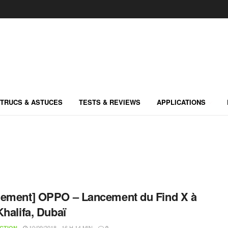
TRUCS & ASTUCES
TESTS & REVIEWS
APPLICATIONS
ement] OPPO – Lancement du Find X à
Khalifa, Dubaï
10/09/2018 - 16 H 14 MIN
CTION
0