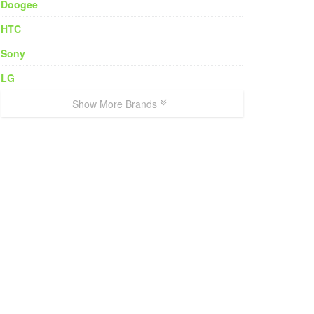
Doogee
HTC
Sony
LG
Show More Brands