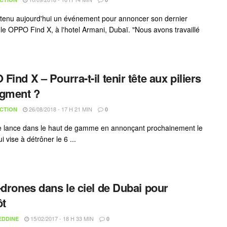
enu aujourd'hui un événement pour annoncer son dernier
, le OPPO Find X, à l'hotel Armani, Dubaï. "Nous avons travaillé
Find X – Pourra-t-il tenir tête aux piliers
egment ?
26/08/2018 - 17 H 21 MIN
CTION
0
 lance dans le haut de gamme en annonçant prochainement le
i vise à détrôner le 6 ...
-drones dans le ciel de Dubai pour
ôt
15/02/2017 - 18 H 33 MIN
EDDINE
0