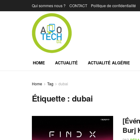
Qui sommes nous ?
CONTACT
Politique de confidentialité
HOME
ACTUALITÉ
ACTUALITÉ ALGÉRIE
Home
Tag
dubai
Étiquette :
dubai
[Évén
Burj 
PAR
RÉDA