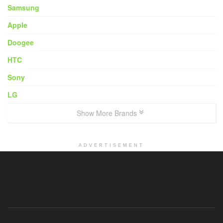
Samsung
Apple
Doogee
HTC
Sony
LG
Show More Brands
ADVERTISEMENT