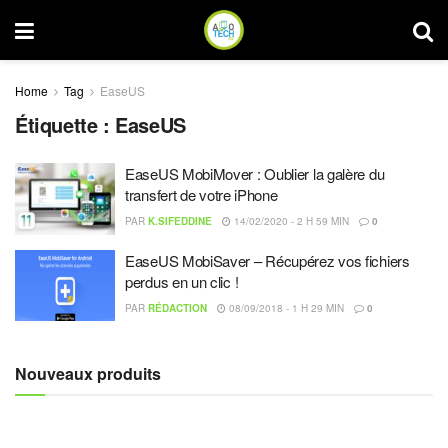
Home
Tag
EaseUS
Étiquette :
EaseUS
EaseUS MobiMover : Oublier la galère du
transfert de votre iPhone
PAR
K.SIFEDDINE
14/02/2020 - 2 H 59 MIN
0
EaseUS MobiSaver – Récupérez vos fichiers
perdus en un clic !
PAR
RÉDACTION
08/09/2018 - 1 H 29 MIN
0
Nouveaux produits