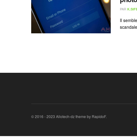
PAR
K.SIF
Il sembl
scandale 
© 2016 - 2023 Allotech-dz theme by RapidoF.