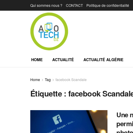
Qui sommes nous ?
CONTACT
Politique de confidentialité
HOME
ACTUALITÉ
ACTUALITÉ ALGÉRIE
Home
Tag
facebook Scandale
Étiquette :
facebook Scandal
Une n
permi
photo