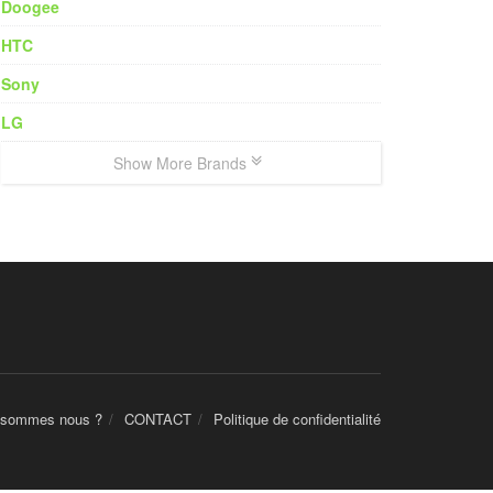
Doogee
HTC
Sony
LG
Show More Brands
 sommes nous ?
CONTACT
Politique de confidentialité