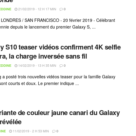
21/02/2019 - 12 H 17 MIN
EDDINE
0
 LONDRES / SAN FRANCISCO - 20 février 2019 - Célébrant
nnie depuis le lancement du premier Galaxy S, ...
y S10 teaser vidéos confirment 4K selfie
a, la charge inversée sans fil
14/02/2019 - 13 H 35 MIN
EDDINE
0
a posté trois nouvelles vidéos teaser pour la famille Galaxy
ont courts et doux. Le premier indique ...
riante de couleur jaune canari du Galaxy
révélée
11/02/2019 - 2 H 53 MIN
INE
0