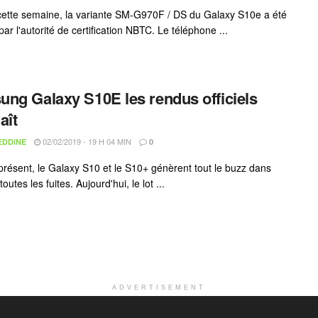
 cette semaine, la variante SM-G970F / DS du Galaxy S10e a été
 par l'autorité de certification NBTC. Le téléphone ...
ng Galaxy S10E les rendus officiels
aît
02/02/2019 - 19 H 04 MIN
EDDINE
0
présent, le Galaxy S10 et le S10+ génèrent tout le buzz dans
outes les fuites. Aujourd'hui, le lot ...
ADVERTISEMENT