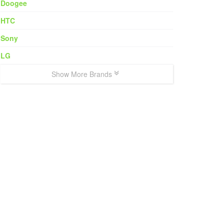
Doogee
HTC
Sony
LG
Show More Brands