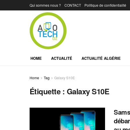
Qui sommes nous ?
CONTACT
Politique de confidentialité
HOME
ACTUALITÉ
ACTUALITÉ ALGÉRIE
Home
Tag
Galaxy S10E
Étiquette :
Galaxy S10E
Samsu
débar
au m