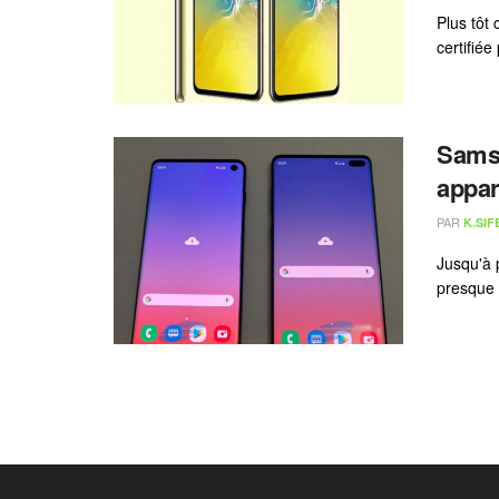
Plus tôt
certifiée
Samsu
appar
PAR
K.SIF
Jusqu'à 
presque t