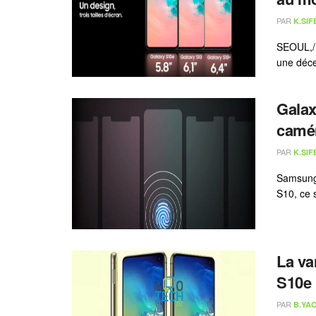
PAR
K.SIF
SEOUL,/
une déce
Galax
camér
PAR
K.SIF
Samsung 
S10, ce s
La va
S10e 
PAR
B.YAC