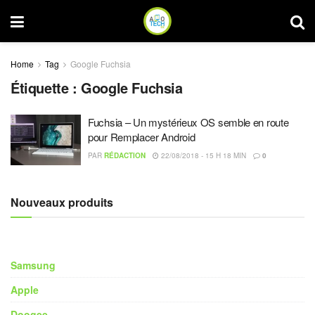
Home
Tag
Google Fuchsia
Étiquette :
Google Fuchsia
Fuchsia – Un mystérieux OS semble en route
pour Remplacer Android
PAR
RÉDACTION
22/08/2018 - 15 H 18 MIN
0
Nouveaux produits
Samsung
Apple
Doogee