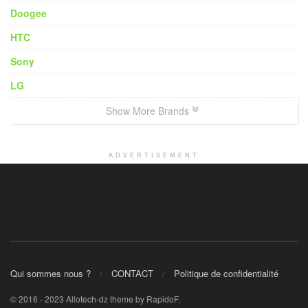
Doogee
HTC
Sony
LG
Show More Brands
ADVERTISEMENT
Qui sommes nous ?
CONTACT
Politique de confidentialité
© 2016 - 2023 Allotech-dz theme by RapidoF.