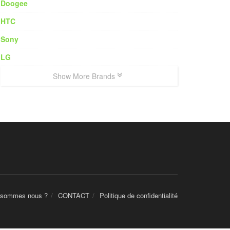
Doogee
HTC
Sony
LG
Show More Brands
 sommes nous ?
CONTACT
Politique de confidentialité