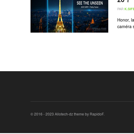
PAR
K.SIF
Honor, l
caméra se
© 2016 - 2023 Allotech-dz theme by RapidoF.