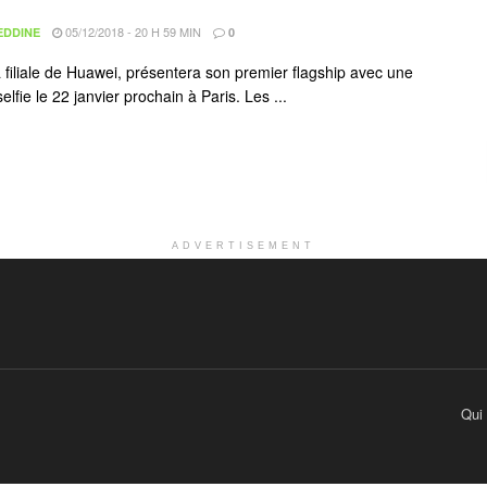
05/12/2018 - 20 H 59 MIN
EDDINE
0
a filiale de Huawei, présentera son premier flagship avec une
lfie le 22 janvier prochain à Paris. Les ...
ADVERTISEMENT
Qui