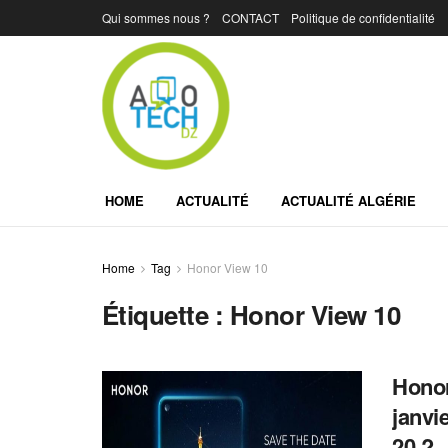
Qui sommes nous ?
CONTACT
Politique de confidentialité
HOME
ACTUALITÉ
ACTUALITÉ ALGÉRIE
Home
Tag
Honor View 10
Étiquette :
Honor View 10
Honor
janvi
20 ?