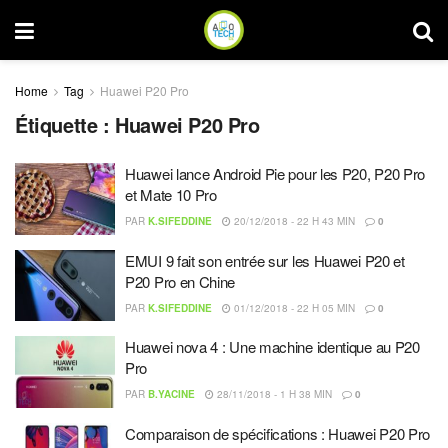
Home
Tag
Huawei P20 Pro
Étiquette :
Huawei P20 Pro
Huawei lance Android Pie pour les P20, P20 Pro
et Mate 10 Pro
PAR
K.SIFEDDINE
20/12/2018 - 22 H 43 MIN
0
EMUI 9 fait son entrée sur les Huawei P20 et
P20 Pro en Chine
PAR
K.SIFEDDINE
01/12/2018 - 22 H 05 MIN
0
Huawei nova 4 : Une machine identique au P20
Pro
PAR
B.YACINE
28/11/2018 - 1 H 38 MIN
0
Comparaison de spécifications : Huawei P20 Pro