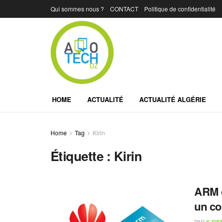
Qui sommes nous ?
CONTACT
Politique de confidentialité
HOME
ACTUALITÉ
ACTUALITÉ ALGÉRIE
Home
Tag
Kirin
Étiquette :
Kirin
ARM c
un co
PAR
K.SIF