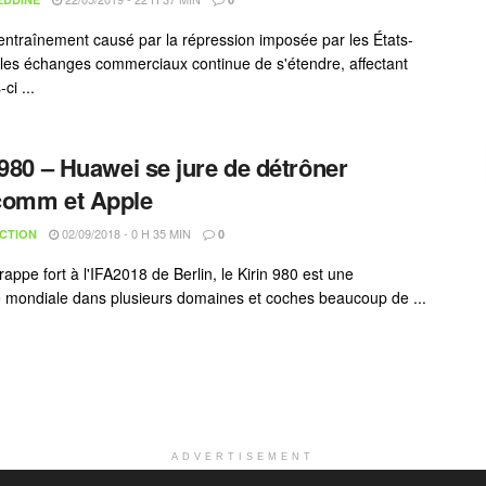
d'entraînement causé par la répression imposée par les États-
 les échanges commerciaux continue de s'étendre, affectant
-ci ...
 980 – Huawei se jure de détrôner
comm et Apple
02/09/2018 - 0 H 35 MIN
CTION
0
appe fort à l'IFA2018 de Berlin, le Kirin 980 est une
 mondiale dans plusieurs domaines et coches beaucoup de ...
ADVERTISEMENT