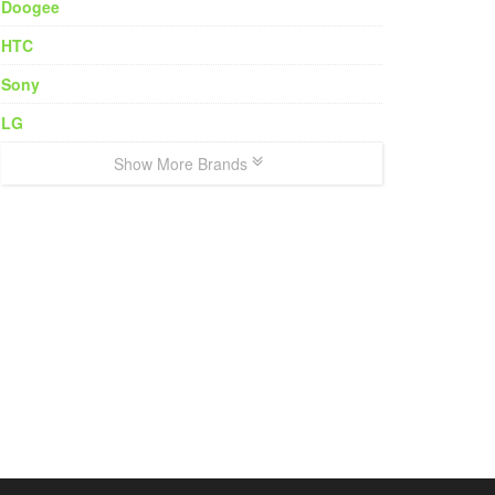
Doogee
HTC
Sony
LG
Show More Brands