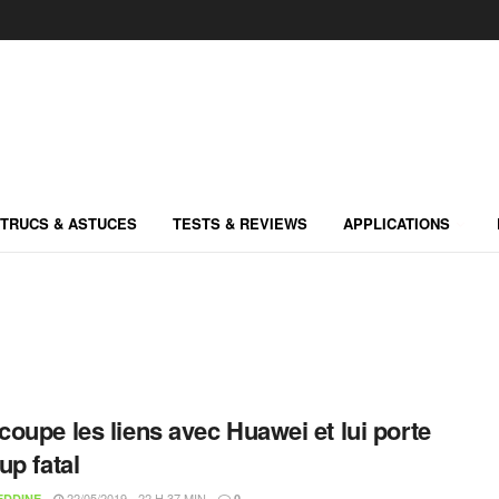
TRUCS & ASTUCES
TESTS & REVIEWS
APPLICATIONS
oupe les liens avec Huawei et lui porte
up fatal
22/05/2019 - 22 H 37 MIN
EDDINE
0