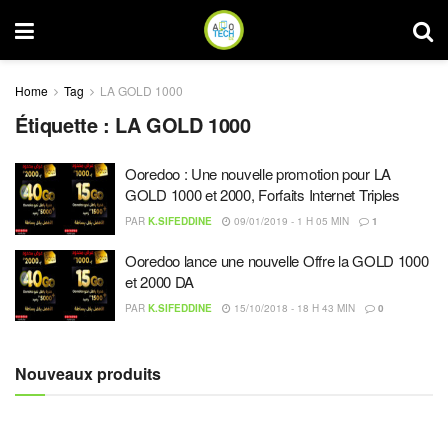
Home
Tag
LA GOLD 1000
Étiquette :
LA GOLD 1000
Ooredoo : Une nouvelle promotion pour LA
GOLD 1000 et 2000, Forfaits Internet Triples
PAR
K.SIFEDDINE
09/01/2019 - 1 H 05 MIN
1
Ooredoo lance une nouvelle Offre la GOLD 1000
et 2000 DA
PAR
K.SIFEDDINE
15/10/2018 - 18 H 43 MIN
0
Nouveaux produits