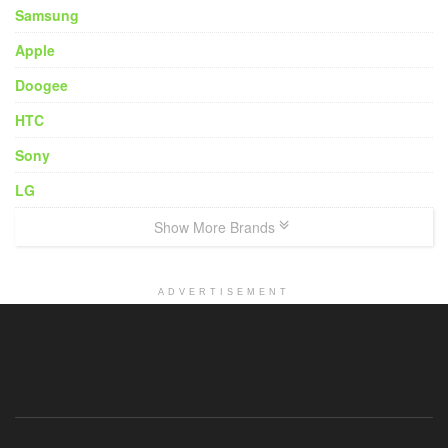
Samsung
Apple
Doogee
HTC
Sony
LG
Show More Brands
ADVERTISEMENT