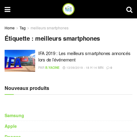
Home
Tag
meilleurs smartphones
Étiquette :
meilleurs smartphones
IFA 2019 : Les meilleurs smartphones annoncés
lors de l’événement
PAR
B.YACINE
13/09/2019 - 18 H 14 MIN
0
Nouveaux produits
Samsung
Apple
Doogee