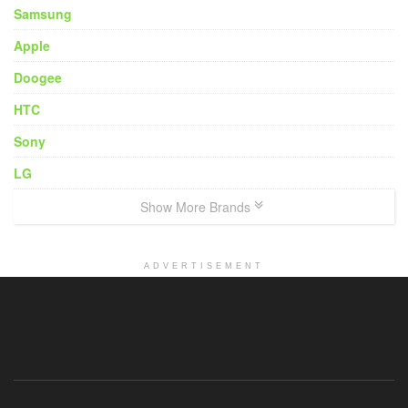
Samsung
Apple
Doogee
HTC
Sony
LG
Show More Brands
ADVERTISEMENT