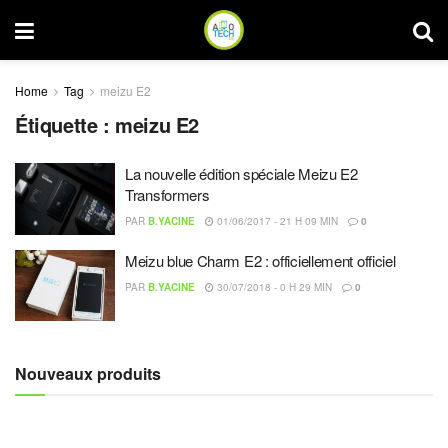
Home
Tag
meizu E2
Étiquette :
meizu E2
La nouvelle édition spéciale Meizu E2
Transformers
PAR
B.YACINE
01/06/2017 - 21 H 09 MIN
0
Meizu blue Charm E2 : officiellement officiel
PAR
B.YACINE
30/07/2018 - 0 H 29 MIN
0
Nouveaux produits