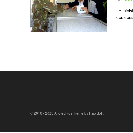
Le minist
des dossi
© 2016 - 2023 Allotech-dz theme by RapidoF.