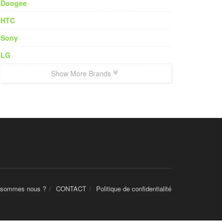
Doogee
HTC
Sony
LG
Show More Brands
 sommes nous ?
CONTACT
Politique de confidentialité