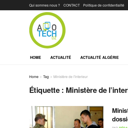
Qui sommes nous ?
CONTACT
Politique de confidentialité
HOME
ACTUALITÉ
ACTUALITÉ ALGÉRIE
Home
Tag
Ministère de l'interieur
Étiquette :
Ministère de l’inter
Minis
dossi
PAR
RÉDA