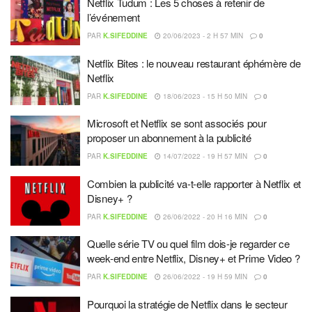
Netflix Tudum : Les 5 choses à retenir de
l’événement
PAR
K.SIFEDDINE
20/06/2023 - 2 H 57 MIN
0
Netflix Bites : le nouveau restaurant éphémère de
Netflix
PAR
K.SIFEDDINE
18/06/2023 - 15 H 50 MIN
0
Microsoft et Netflix se sont associés pour
proposer un abonnement à la publicité
PAR
K.SIFEDDINE
14/07/2022 - 19 H 57 MIN
0
Combien la publicité va-t-elle rapporter à Netflix et
Disney+ ?
PAR
K.SIFEDDINE
26/06/2022 - 20 H 16 MIN
0
Quelle série TV ou quel film dois-je regarder ce
week-end entre Netflix, Disney+ et Prime Video ?
PAR
K.SIFEDDINE
26/06/2022 - 19 H 59 MIN
0
Pourquoi la stratégie de Netflix dans le secteur