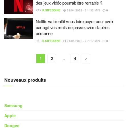
des jeux vidéo pourrait être rentable ?
PAR
K.SIFEDDINE
23/04/2022 - 3 H 32 MIN
0
Netflix va bientôt vous faire payer pour avoir
partagé vos mots de passe avec d’autres
personne
PAR
K.SIFEDDINE
21/04/2022 - 2 H 17 MIN
0
1
2
…
4
Nouveaux produits
Samsung
Apple
Doogee