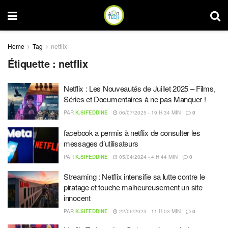
Home
Tag
netflix
Étiquette :
netflix
Netflix : Les Nouveautés de Juillet 2025 – Films,
Séries et Documentaires à ne pas Manquer !
PAR
K.SIFEDDINE
06/07/2025 - 19 H 34 MIN
0
facebook a permis à netflix de consulter les
messages d’utilisateurs
PAR
K.SIFEDDINE
05/04/2024 - 4 H 44 MIN
0
Streaming : Netflix intensifie sa lutte contre le
piratage et touche malheureusement un site
innocent
PAR
K.SIFEDDINE
22/06/2023 - 11 H 03 MIN
0