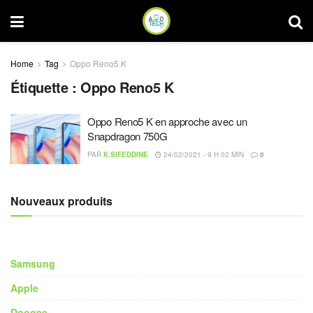
Home
Tag
Oppo Reno5 K
Étiquette :
Oppo Reno5 K
Oppo Reno5 K en approche avec un
Snapdragon 750G
PAR
K.SIFEDDINE
24/02/2021 - 9 H 02 MIN
0
Nouveaux produits
Samsung
Apple
Doogee