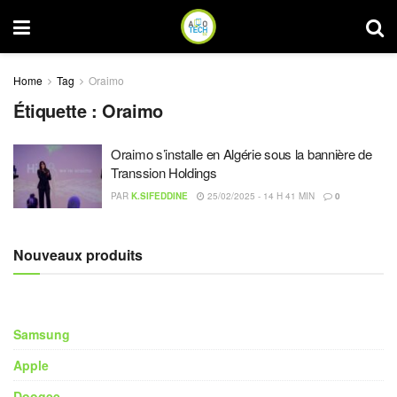
Home
Tag
Oraimo
Étiquette :
Oraimo
Oraimo s’installe en Algérie sous la bannière de
Transsion Holdings
PAR
K.SIFEDDINE
25/02/2025 - 14 H 41 MIN
0
Nouveaux produits
Samsung
Apple
Doogee